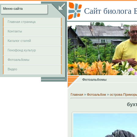
Сайт биолога 
Меню сайта
Главная страница
Контакты
Каталог статей
Генофонд культур
Фотоальбомы
Видео
Фотоальбомы
Главная
»
Фотоальбом
»
острова Примор
бух