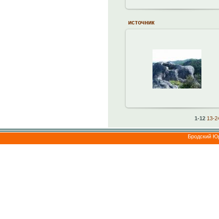
источник
21.04.2013
brodskiy
1-12
13-2
Бродский Ю