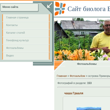
Сайт биолога 
Меню сайта
Главная страница
Контакты
Каталог статей
Генофонд культур
Фотоальбомы
Видео
Фотоальбомы
Главная
»
Фотоальбом
» острова Примор
Фотографий в разделе:
153
чаша Грааля