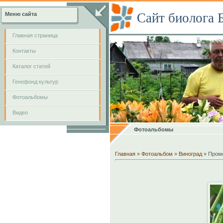
Сайт биолога 
Меню сайта
Главная страница
Контакты
Каталог статей
Генофонд культур
Фотоальбомы
Видео
Фотоальбомы
Главная
»
Фотоальбом
»
Виноград
» Пром