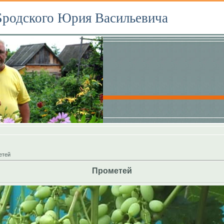
Бродского Юрия Васильевича
етей
Прометей