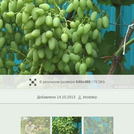
В реальном размере
640x480
/ 76.5Kb
Добавлено 14.10.2013
brodskiy