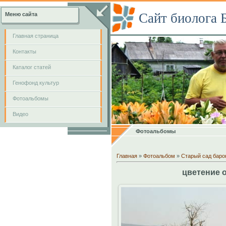
Сайт биолога 
Меню сайта
Главная страница
Контакты
Каталог статей
Генофонд культур
Фотоальбомы
Видео
Фотоальбомы
Главная
»
Фотоальбом
»
Старый сад баро
цветение 