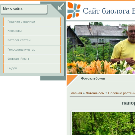
Сайт биолога 
Меню сайта
Главная страница
Контакты
Каталог статей
Генофонд культур
Фотоальбомы
Видео
Фотоальбомы
Главная
»
Фотоальбом
»
Полевые растен
папо