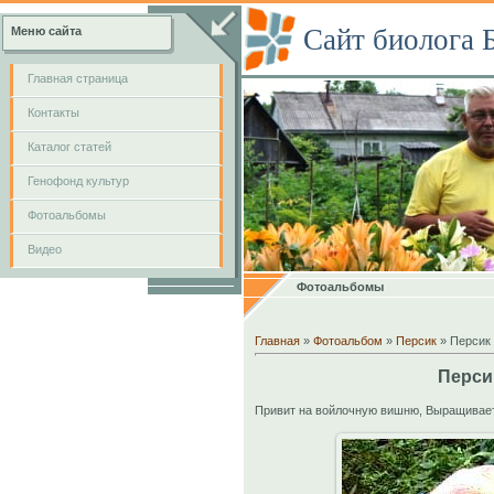
Сайт биолога 
Меню сайта
Главная страница
Контакты
Каталог статей
Генофонд культур
Фотоальбомы
Видео
Фотоальбомы
Главная
»
Фотоальбом
»
Персик
» Персик
Перси
Привит на войлочную вишню, Выращивает