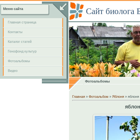
Сайт биолога 
Меню сайта
Главная страница
Контакты
Каталог статей
Генофонд культур
Фотоальбомы
Видео
Фотоальбомы
Главная
»
Фотоальбом
»
Яблоня
» яблоня
яблон