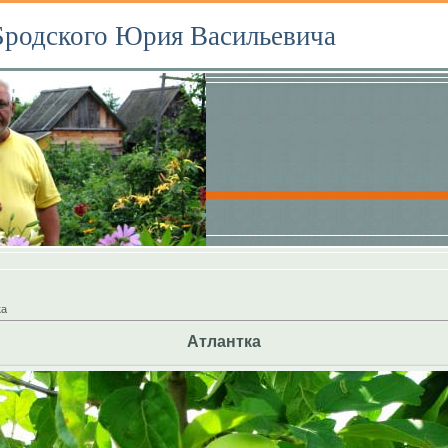
Бродского Юрия Васильевича
ка
Атлантка