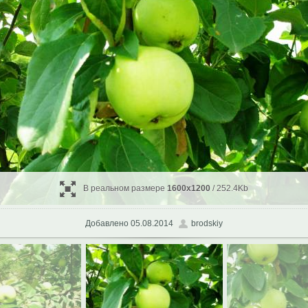
В реальном размере
1600x1200
/ 252.4Kb
Добавлено 05.08.2014
brodskiy