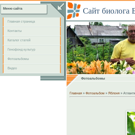
Сайт биолога 
Меню сайта
Главная страница
Контакты
Каталог статей
Генофонд культур
Фотоальбомы
Видео
Фотоальбомы
Главная
»
Фотоальбом
»
Яблоня
» Атлант