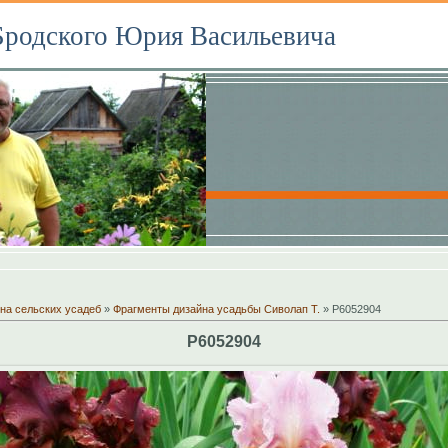
Бродского Юрия Васильевича
на сельских усадеб
»
Фрагменты дизайна усадьбы Сиволап Т.
» P6052904
P6052904