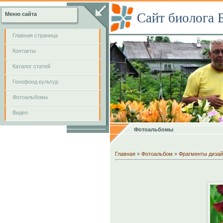
Сайт биолога 
Меню сайта
Главная страница
Контакты
Каталог статей
Генофонд культур
Фотоальбомы
Видео
Фотоальбомы
Главная
»
Фотоальбом
»
Фрагменты дизай