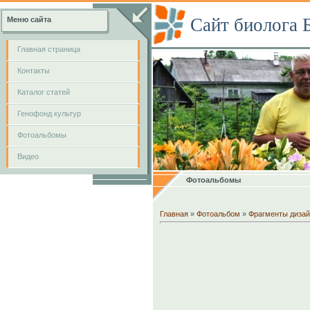
Сайт биолога 
Меню сайта
Главная страница
Контакты
Каталог статей
Генофонд культур
Фотоальбомы
Видео
Фотоальбомы
Главная
»
Фотоальбом
»
Фрагменты дизай