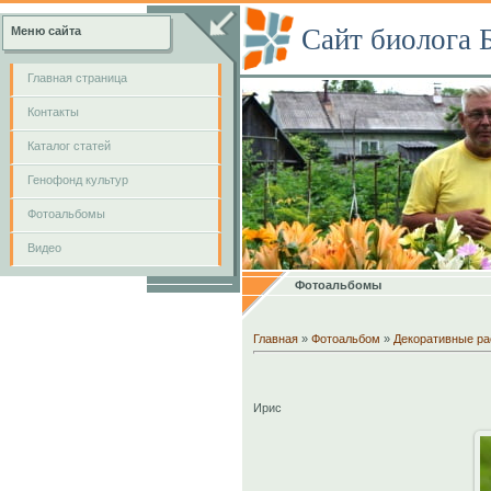
Сайт биолога 
Меню сайта
Главная страница
Контакты
Каталог статей
Генофонд культур
Фотоальбомы
Видео
Фотоальбомы
Главная
»
Фотоальбом
»
Декоративные ра
Ирис