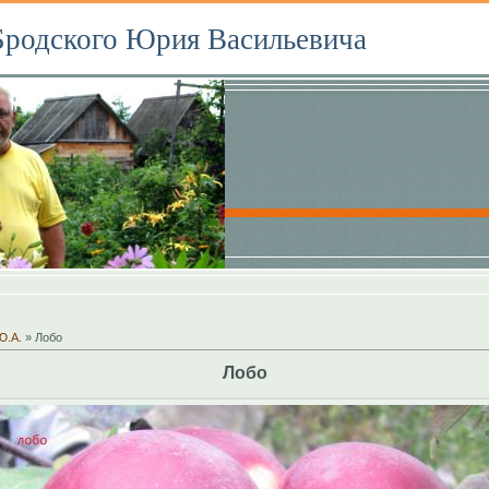
Бродского Юрия Васильевича
Ю.А.
» Лобо
Лобо