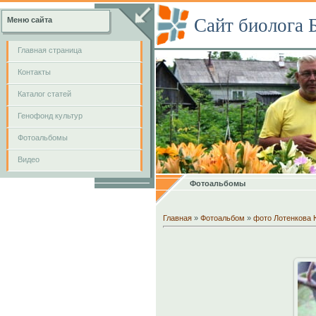
Сайт биолога 
Меню сайта
Главная страница
Контакты
Каталог статей
Генофонд культур
Фотоальбомы
Видео
Фотоальбомы
Главная
»
Фотоальбом
»
фото Лотенкова 