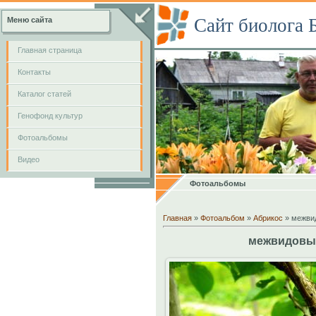
Сайт биолога 
Меню сайта
Главная страница
Контакты
Каталог статей
Генофонд культур
Фотоальбомы
Видео
Фотоальбомы
Главная
»
Фотоальбом
»
Абрикос
» межвид
межвидовый