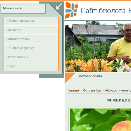
Сайт биолога 
Меню сайта
Главная страница
Контакты
Каталог статей
Генофонд культур
Фотоальбомы
Видео
Фотоальбомы
Главная
»
Фотоальбом
»
Абрикос
» межвид
межвидовы