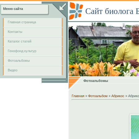
Сайт биолога 
Меню сайта
Главная страница
Контакты
Каталог статей
Генофонд культур
Фотоальбомы
Видео
Фотоальбомы
Главная
»
Фотоальбом
»
Абрикос
» Абрико