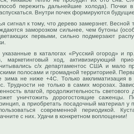
пособ пережить дальнейшие холода). Почки в
распускаться. Внутри почек формируются будущие
 сигнал к тому, что дерево замерзнет. Весной т
ждаются заморозком сильнее, чем бутоны (особ
ацветающих первыми, сильно подмерзают распу
и.
 указанные в каталогах «Русский огород» и пр
, маркетинговый ход, активизирующий прио
читывались с/х департаментос США и мало п
скими полосами и громадной территорией. Перв
е зима не ниже +4С. Только акклиматизация в
. Трудности не только в самих морозах. Зави
енность влагой, продолжительность светового 
ожет уничтожить дорогостоящие саженцы. П
ринцип, а приобретать посадочный материал у
ользоваться современной периодикой. Куста
начните с них. Удачи в конкретном воплощении!