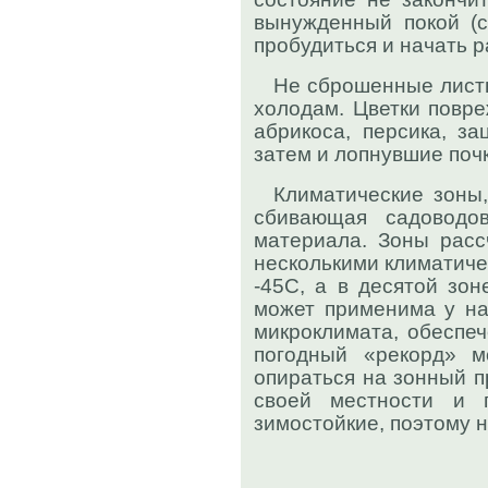
вынужденный покой (с
пробудиться и начать 
Не сброшенные листья
холодам. Цветки повре
абрикоса, персика, з
затем и лопнувшие почк
Климатические зоны,
сбивающая садоводов
материала. Зоны расс
несколькими климатиче
-45С, а в десятой зон
может применима у нас
микроклимата, обеспеч
погодный «рекорд» м
опираться на зонный п
своей местности и п
зимостойкие, поэтому 