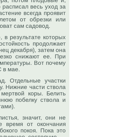
ра, потом плодовые и,
о расписал весь уход за
растение всегда проявит
летом от обрезки или
новат сам садовод.
, в результате которых
мостойкость продолжает
онец декабря), затем она
резко снижают ее. При
емпературы. Вот почему
 в мае.
д. Отдельные участки
у. Нижние части ствола
 мертвой коры. Белить
мнюю побелку ствола и
ами).
стья, значит, они не
е время от окончания
бокого покоя. Пока это
Следующее состояние —