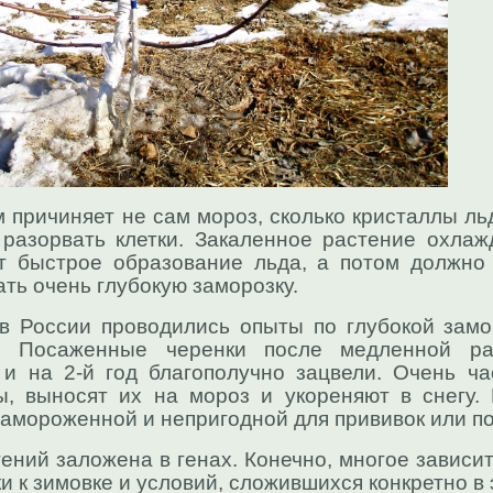
 причиняет не сам мороз, сколько кристаллы ль
 разорвать клетки. Закаленное растение охлаж
т быстрое образование льда, а потом должно
ть очень глубокую заморозку.
в России проводились опыты по глубокой замо
. Посаженные черенки после медленной раз
и на 2-й год благополучно зацвели. Очень ча
ы, выносят их на мороз и укореняют в снегу.
замороженной и непригодной для прививок или по
ений заложена в генах. Конечно, многое зависит
ки к зимовке и условий, сложившихся конкретно в 