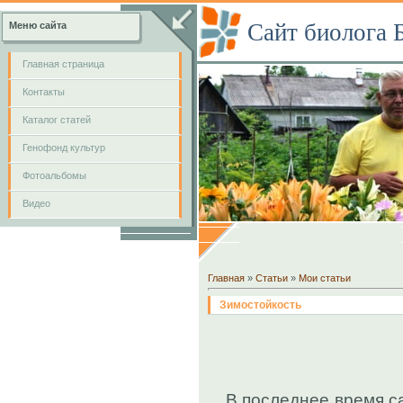
Сайт биолога 
Меню сайта
Главная страница
Контакты
Каталог статей
Генофонд культур
Фотоальбомы
Видео
Главная
»
Статьи
»
Мои статьи
Зимостойкость
В последнее время с