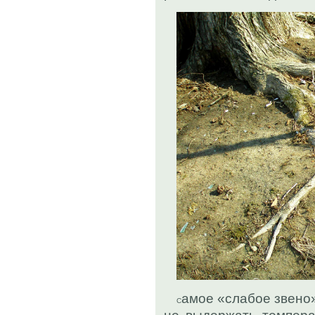
амое «слабое звено»
С