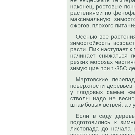
не выдержать темпера
наконец, ростовые почк
растениями по фенофа
максимальную зимост
ожогов, плохого питани
Осенью все растения
зимостойкость возраст
расти. Пик наступает к 
начинает снижаться п
резких морозах частич
зимующие при
t
-35С де
Мартовские перепад
поверхности деревьев 
у плодовых самые «ме
стволы надо не весно
штамбовых ветвей, а л
Если в саду деревь
подготовились к зим
листопада до начала р
состояние не закончи