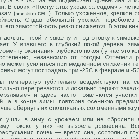
туру в -10С. Затем подмерзает древесина и ко
и. В своих «Постулатах ухода за садом» я четк
зам (
см. ). Только ухоженное, крепкое 
brodskii.ru
ойкость. Отдав обильный урожай, переболев 
я, его зимостойкость резко снижается. В этом ви
 должны пройти закалку и подготовку к зимовке
ает. У впавшего в глубокий покой дерева, зи
моменту окончания глубокого покоя ( у нас это к
остепенно, независимо от погоды. Оттепели 
но может усилиться при медленном снижении т
ревья могут пострадать при -25С в феврале и -5С
ы температур губительно воздействуют на са
сильно перегреваются и локально теряют закалк
рзлявые» и здесь часто появляются участки
й, а в конце зимы, повторив осеннюю предзи
учше обернуть их стклотканью, соломенными жгут
я ушли в зиму с урожаем или не сбросили ли
нему покою, у них не вызрела древесина. Вс
аспускания почек — время сна, состояния глу
тся, никакое тепло не пробудит их ото сна. 