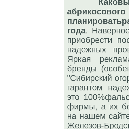
Каковы
абрикосов
планировать
года
. Наверное
приобрести по
надежных про
Яркая реклам
бренды (особен
"Сибирский огор
гарантом наде
это 100%фаль
фирмы, а их б
на нашем сайте
Железов-Брод