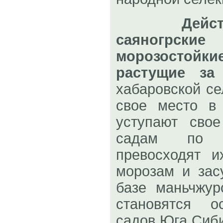
Дейс
саяногрск
морозостойки
растущие за
хабаровской се
свое место в
уступают сво
садам по к
превосходят и
морозам и зас
базе маньчжур
становятся о
садов Юга Сиби