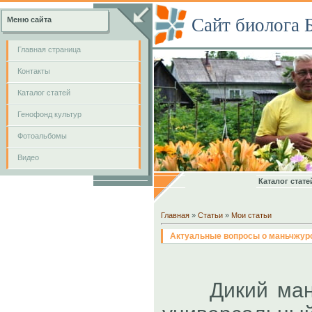
Сайт биолога 
Меню сайта
Главная страница
Контакты
Каталог статей
Генофонд культур
Фотоальбомы
Видео
Каталог стате
Главная
»
Статьи
»
Мои статьи
Актуальные вопросы о маньчжурс
Дикий маньч