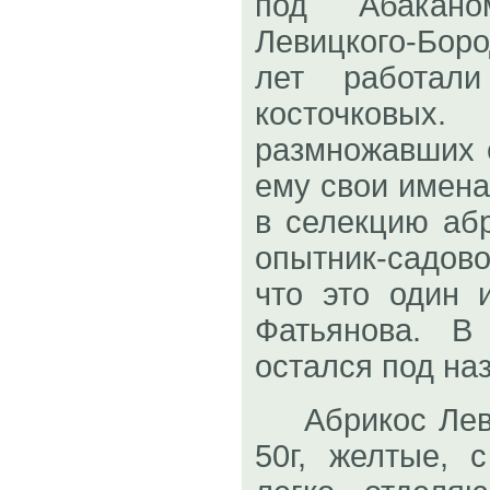
под Абакан
Левицкого-Бор
лет работали
косточковы
размножавших 
ему свои имена
в селекцию абр
опытник-садово
что это один 
Фатьянова. В
остался под на
Абрикос Леви
50г, желтые, 