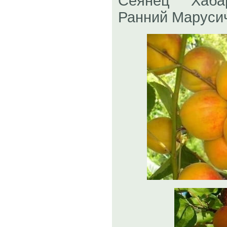
Сеянец Хабар
Ранний Марусич