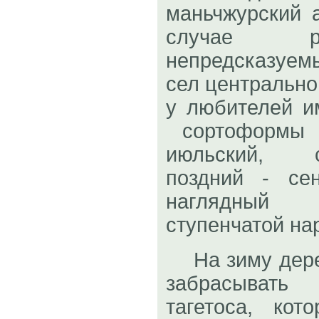
маньчжурский 
случае ре
непредсказуе
сел центрально
у любителей и
сортоформы п
июльский, ср
поздний - се
наглядный 
ступенчатой на
На зиму дере
забрасыват
тагетоса, кот