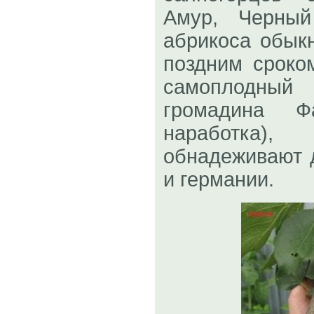
Амур, Черный
абрикоса обык
поздним сроко
самоплодны
громадина Ф
наработка
обнадеживают 
и германии.