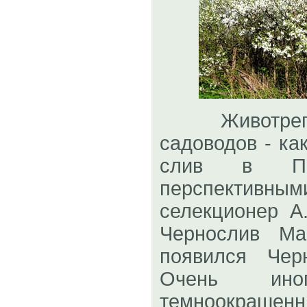
Животрепещ
садоводов - ка
слив в При
перспекти
селекционер А
Чернослив Ма
появился Чер
Очень ин
темноокраш