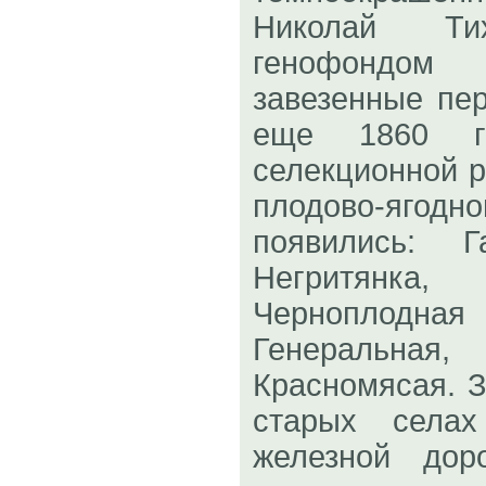
Николай Ти
генофондом 
завезенные пе
еще 1860 го
селекционной 
плодово-ягод
появились: Г
Негритянка,
Черноплод
Генеральна
Красномясая. З
старых села
железной дор