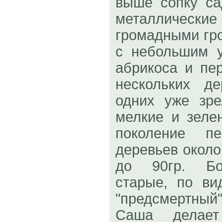
выше сопку са
металличе
громадными гро
с небольшим у
абрикоса и пе
нескольких д
одних уже зр
мелкие и зеле
поколение п
деревьев около
до 90гр. Бо
старые, по в
"предсмертны
Саша делае