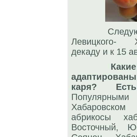
Следующие
Левицкого- 
декаду и к 15 
Какие
адаптированы
каря? Ест
Популярным
Хабаровско
абрикосы хаб
Восточный, Ю