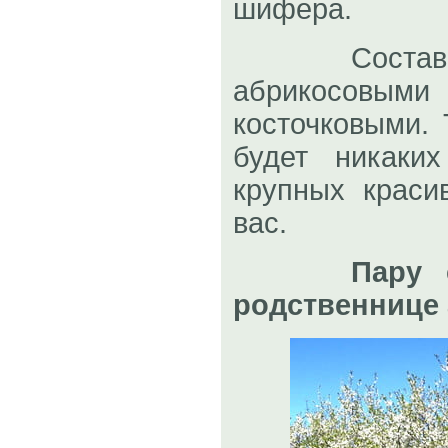
шифера.
Составьте 
абрикосов
косточковыми. 
будет никаки
крупных краси
вас.
Пару 
родственнице 