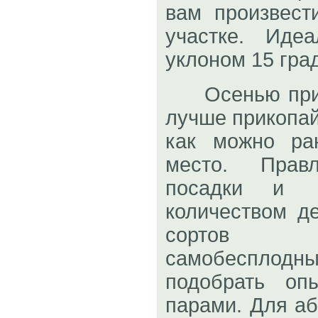
вам произвест
участке. Иде
уклоном 15 град
Осенью прио
лучше прикопай
как можно ра
место. Правл
посадки и 
количеством д
сортов к
самобесплод
подобрать оп
парами. Для а