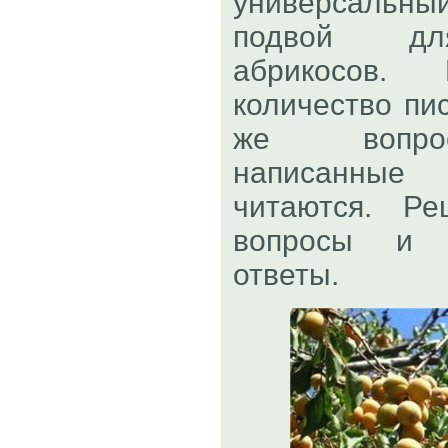
универсальн
подвой для
абрикосов.
количество пи
же вопрос
написанные
читаются. Р
вопросы и 
ответы.