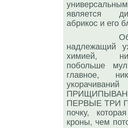
универсаль
является ди
абрикос и его 
Обеспеч
надлежащий у
химией, ни
побольше мул
главное, н
укорачив
ПРИЩИПЫВАН
ПЕРВЫЕ ТРИ ГО
почку, котора
кроны, чем пот