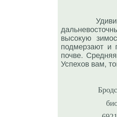
Удивитель
дальневосто
высокую зимос
подмерзают и 
почве. Средняя
Успехов вам, т
Брод
био
6921