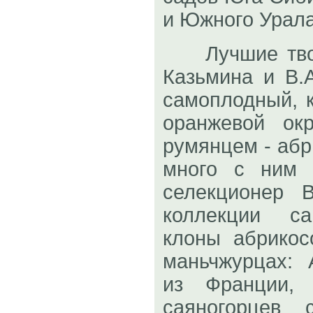
и Южного Урала
Лучшие творе
Казьмина и В.
самоплодный, к
оранжевой ок
румянцем - абр
много с ним 
селекционер 
коллекции са
клоны абрикос
маньчжурцах: 
из Франции,
саяногорцев 