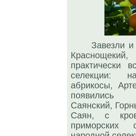
Завезли и ад
Краснощекий,
практически в
селекции: н
абрикосы, Арт
появились Во
Саянский, Горн
Саян, с кро
приморских 
народной селек