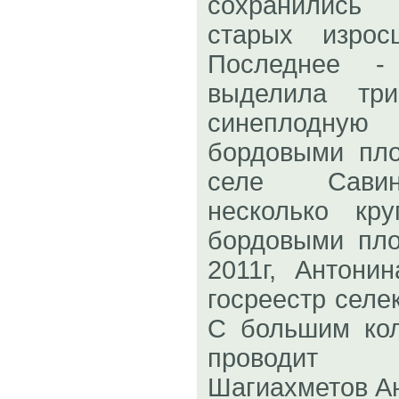
сохранились 
старых изрос
Последнее -
выделила три
синеплодну
бордовыми пл
селе Савин
несколько кр
бордовыми пл
2011г, Антони
госреестр селе
С большим ко
проводит 
Шагиахметов А