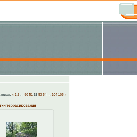
раницы:
«
1
2
…
50
51
52
53
54
…
104
105
»
тки террасирования
14.10.2013