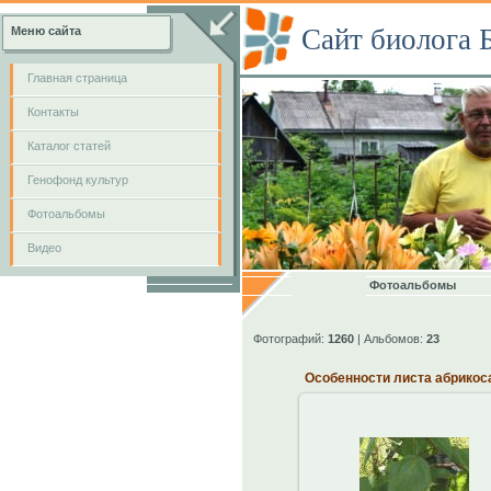
Сайт биолога 
Меню сайта
Главная страница
Контакты
Каталог статей
Генофонд культур
Фотоальбомы
Видео
Фотоальбомы
Фотографий:
1260
| Альбомов:
23
Особенности листа абрикос
14.10.2013