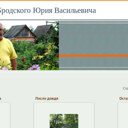
Бродского Юрия Васильевича
Ст
а
После дождя
Оста
14.10.2013