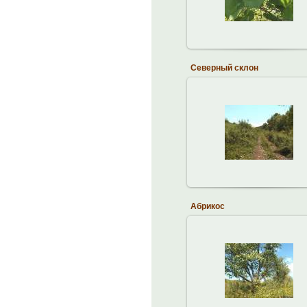
brodskiy
Северный склон
14.10.2013
brodskiy
Абрикос
14.10.2013
brodskiy