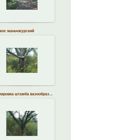
brodskiy
кос маньчжурский
14.10.2013
brodskiy
Формировка штамба вазообразной формы
14.10.2013
brodskiy