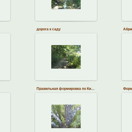
brodskiy
дорога к саду
Абри
14.10.2013
brodskiy
Правильная формировка по Китайски
14.10.2013
brodskiy