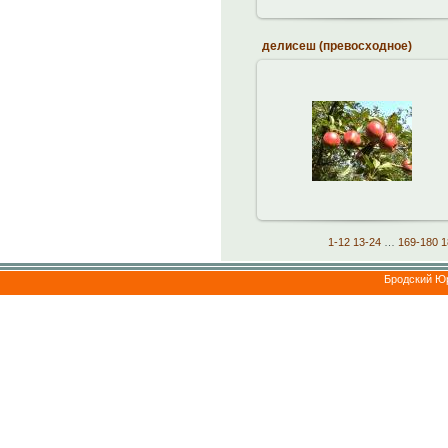
делисеш (превосходное)
20.04.2013
brodskiy
1-12
13-24
…
169-180
1
Бродский Ю