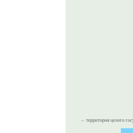
–
территория целого госу