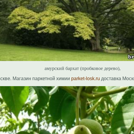
амурский бархат (пробковое дерево),
скве. Магазин паркетной химии
parket-losk.ru
доставка Моск