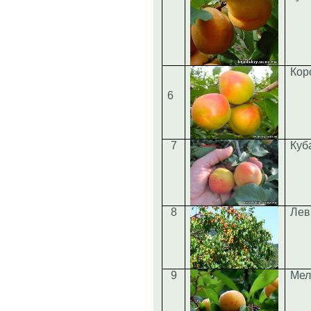
Кор
6
7
Куб
8
Лев
9
Мел