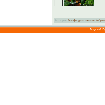
Категория:
Генофонд косточковых (абрико
Бродский Ю