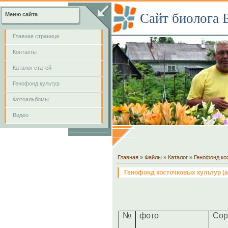
Сайт биолога 
Меню сайта
Главная страница
Контакты
Каталог статей
Генофонд культур
Фотоальбомы
Видео
Главная
»
Файлы
»
Каталог
»
Генофонд кос
Генофонд косточковых культур (аб
№
фото
Сор