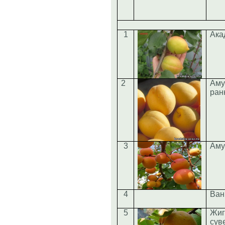
1
Ака
2
Аму
ран
3
Аму
4
Ван
5
Жиг
сув